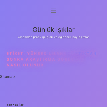
menüyü
Anasayfa
aç
Gizlilik Politikası
Günlük Işıklar
Yasal Uyarı
Yaşamdan pratik ipuçları ve eğlenceli paylaşımlar.
Hakkımızda
ETIKET:
YÜKSEK LISANS YAPTIKTAN
SONRA ARAŞTIRMA GÖREVLISI
NASIL OLUNUR
Sitemap
Son Yazılar