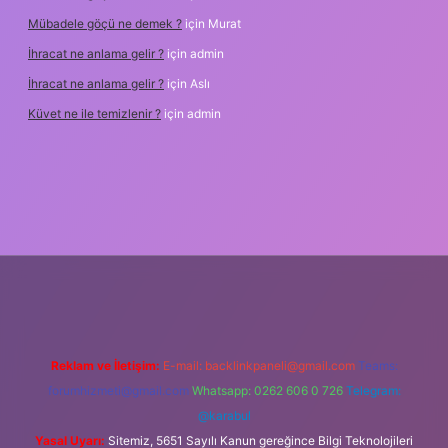
Mübadele göçü ne demek ?
için
Murat
İhracat ne anlama gelir ?
için
admin
İhracat ne anlama gelir ?
için
Aslı
Küvet ne ile temizlenir ?
için
admin
asino
Reklam ve İletişim:
E-mail:
backlinkpaneli@gmail.com
Teams:
forumhizmeti@gmail.com
Whatsapp: 0262 606 0 726
Telegram:
@karabul
Yasal Uyarı:
Sitemiz, 5651 Sayılı Kanun gereğince Bilgi Teknolojileri