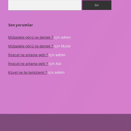
Arama
Son yorumlar
Mübadele göçü ne demek ?
için
admin
Mübadele göçü ne demek ?
için
Murat
İhracat ne anlama gelir ?
için
admin
İhracat ne anlama gelir ?
için
Aslı
Küvet ne ile temizlenir ?
için
admin
no