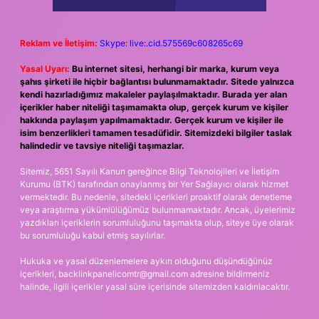
Reklam ve İletişim:
Skype: live:.cid.575569c608265c69
Yasal Uyarı:
Bu internet sitesi, herhangi bir marka, kurum veya
şahıs şirketi ile hiçbir bağlantısı bulunmamaktadır. Sitede yalnızca
kendi hazırladığımız makaleler paylaşılmaktadır. Burada yer alan
içerikler haber niteliği taşımamakta olup, gerçek kurum ve kişiler
hakkında paylaşım yapılmamaktadır. Gerçek kurum ve kişiler ile
isim benzerlikleri tamamen tesadüfidir. Sitemizdeki bilgiler taslak
halindedir ve tavsiye niteliği taşımazlar.
Sitemiz, 5651 Sayılı Kanun gereğince Bilgi Teknolojileri ve İletişim
Kurumu (BTK) tarafından onaylanmış bir Yer Sağlayıcı olarak hizmet
vermektedir. Bu nedenle, sitedeki içerikleri proaktif olarak denetleme
veya araştırma yükümlülüğümüz bulunmamaktadır. Ancak, üyelerimiz
yazdıkları içeriklerin sorumluluğunu taşımakta olup, siteye üye olarak
bu sorumluluğu kabul etmiş sayılırlar.
Hukuka ve yasal düzenlemelere aykırı olduğunu düşündüğünüz
içerikleri,
backlinkpanelicomtr@gmail.com
adresine bildirmeniz
halinde, ilgili içerikler yasal süre içerisinde sitemizden kaldırılacaktır.