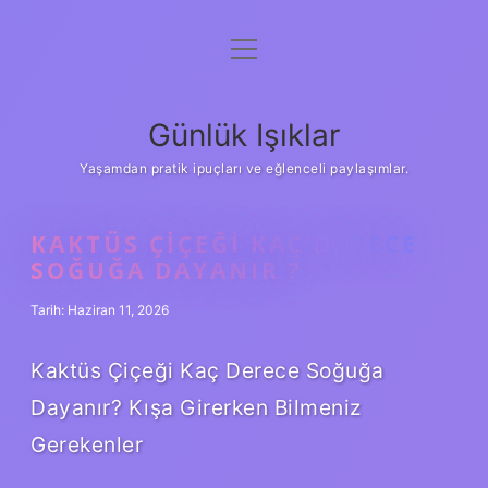
menüyü
Anasayfa
aç
Gizlilik Politikası
Günlük Işıklar
Yasal Uyarı
Yaşamdan pratik ipuçları ve eğlenceli paylaşımlar.
Hakkımızda
KAKTÜS ÇIÇEĞI KAÇ DERECE
SOĞUĞA DAYANIR ?
Tarih: Haziran 11, 2026
Kaktüs Çiçeği Kaç Derece Soğuğa
Dayanır? Kışa Girerken Bilmeniz
Gerekenler