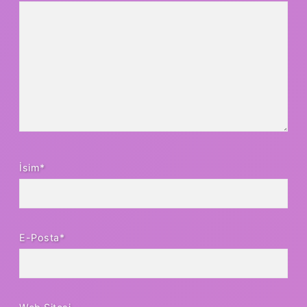
İsim*
E-Posta*