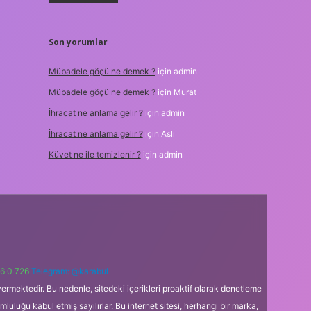
Son yorumlar
Mübadele göçü ne demek ?
için
admin
Mübadele göçü ne demek ?
için
Murat
İhracat ne anlama gelir ?
için
admin
İhracat ne anlama gelir ?
için
Aslı
Küvet ne ile temizlenir ?
için
admin
6 0 726
Telegram: @karabul
ermektedir. Bu nedenle, sitedeki içerikleri proaktif olarak denetleme
uğu kabul etmiş sayılırlar. Bu internet sitesi, herhangi bir marka,