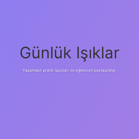
Günlük Işıklar
Yaşamdan pratik ipuçları ve eğlenceli paylaşımlar.
il