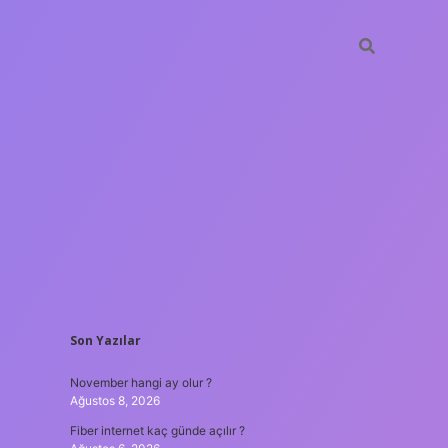
SIDEBAR
Son Yazılar
bet giriş
güvenilir bahis siteleri
ilbet giriş
www.betexper.xyz/
f
November hangi ay olur ?
Ağustos 8, 2026
Fiber internet kaç günde açılır ?