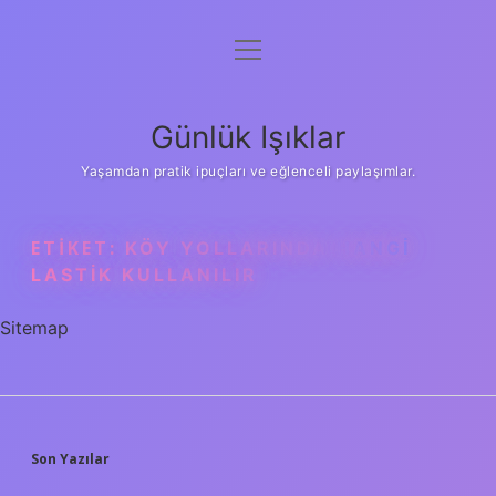
menüyü
Anasayfa
aç
Gizlilik Politikası
Günlük Işıklar
Yasal Uyarı
Yaşamdan pratik ipuçları ve eğlenceli paylaşımlar.
Hakkımızda
ETIKET:
KÖY YOLLARINDA HANGI
LASTIK KULLANILIR
Sitemap
SIDEBAR
Son Yazılar