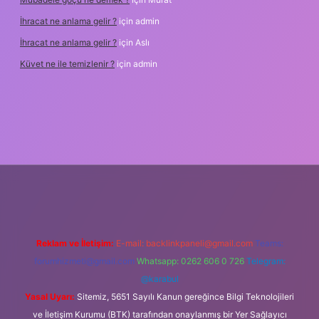
İhracat ne anlama gelir ?
için
admin
İhracat ne anlama gelir ?
için
Aslı
Küvet ne ile temizlenir ?
için
admin
asino
Reklam ve İletişim:
E-mail:
backlinkpaneli@gmail.com
Teams:
forumhizmeti@gmail.com
Whatsapp: 0262 606 0 726
Telegram:
@karabul
Yasal Uyarı:
Sitemiz, 5651 Sayılı Kanun gereğince Bilgi Teknolojileri
ve İletişim Kurumu (BTK) tarafından onaylanmış bir Yer Sağlayıcı