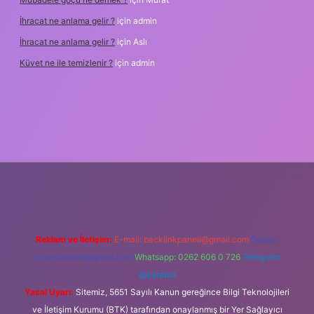
İhracat ne anlama gelir ?
için
admin
İhracat ne anlama gelir ?
için
Aslı
Küvet ne ile temizlenir ?
için
admin
asino
Reklam ve İletişim:
E-mail:
backlinkpaneli@gmail.com
Teams:
forumhizmeti@gmail.com
Whatsapp: 0262 606 0 726
Telegram:
@karabul
Yasal Uyarı:
Sitemiz, 5651 Sayılı Kanun gereğince Bilgi Teknolojileri
ve İletişim Kurumu (BTK) tarafından onaylanmış bir Yer Sağlayıcı