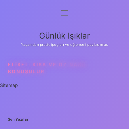
menüyü
Anasayfa
aç
Gizlilik Politikası
Günlük Işıklar
Yasal Uyarı
Yaşamdan pratik ipuçları ve eğlenceli paylaşımlar.
Hakkımızda
ETIKET:
KISA VE ÖZ NASIL
KONUŞULUR
Sitemap
SIDEBAR
Son Yazılar