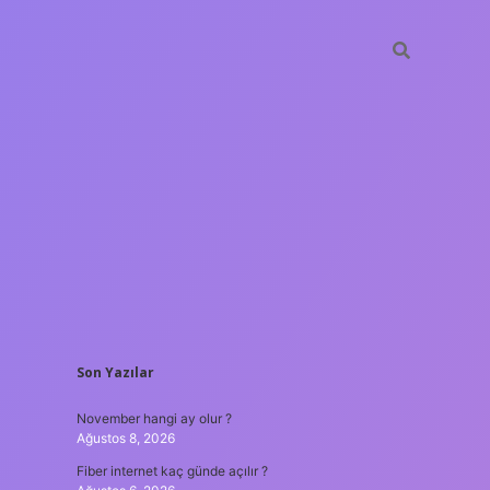
SIDEBAR
Son Yazılar
bahis siteleri
ilbet giriş
www.betexper.xyz/
famecasino
November hangi ay olur ?
Ağustos 8, 2026
Fiber internet kaç günde açılır ?