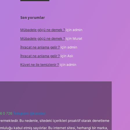
Son yorumlar
Mübadele göçü ne demek ?
için
admin
Mübadele göçü ne demek ?
için
Murat
İhracat ne anlama gelir ?
için
admin
İhracat ne anlama gelir ?
için
Aslı
Küvet ne ile temizlenir ?
için
admin
6 0 726
Telegram: @karabul
ermektedir. Bu nedenle, sitedeki içerikleri proaktif olarak denetleme
uğu kabul etmiş sayılırlar. Bu internet sitesi, herhangi bir marka,