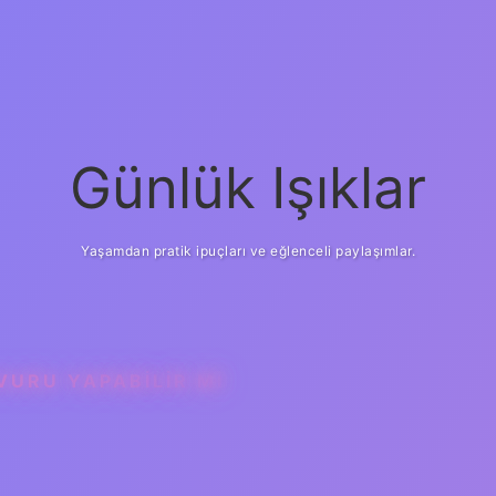
Günlük Işıklar
Yaşamdan pratik ipuçları ve eğlenceli paylaşımlar.
VURU YAPABILIR MI
ilbet giriş
güvenilir 