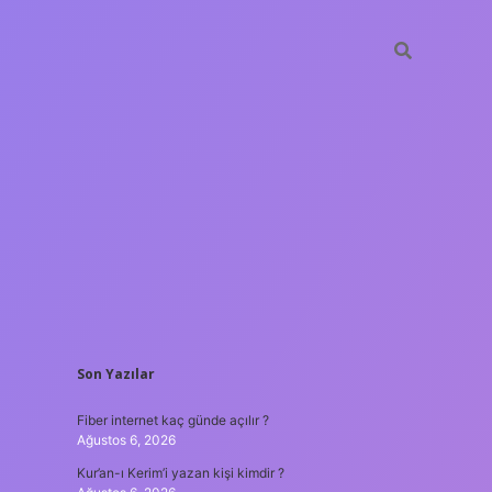
SIDEBAR
Son Yazılar
bahis siteleri
ilbet giriş
www.betexper.xyz/
famecasino
Fiber internet kaç günde açılır ?
Ağustos 6, 2026
Kur’an-ı Kerim’i yazan kişi kimdir ?