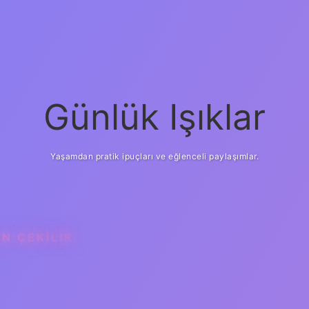
Günlük Işıklar
Yaşamdan pratik ipuçları ve eğlenceli paylaşımlar.
N ÇEKILIR
ilbet giriş
güvenilir 