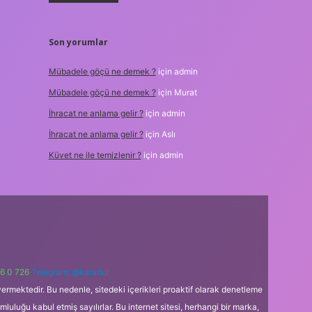
Son yorumlar
Mübadele göçü ne demek ?
için
admin
Mübadele göçü ne demek ?
için
Murat
İhracat ne anlama gelir ?
için
admin
İhracat ne anlama gelir ?
için
Aslı
Küvet ne ile temizlenir ?
için
admin
6 0 726
Telegram: @karabul
ermektedir. Bu nedenle, sitedeki içerikleri proaktif olarak denetleme
uğu kabul etmiş sayılırlar. Bu internet sitesi, herhangi bir marka,