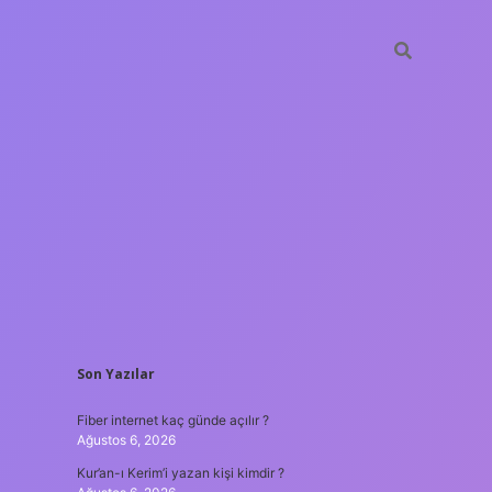
SIDEBAR
Son Yazılar
ilbet giri
Fiber internet kaç günde açılır ?
Ağustos 6, 2026
Kur’an-ı Kerim’i yazan kişi kimdir ?