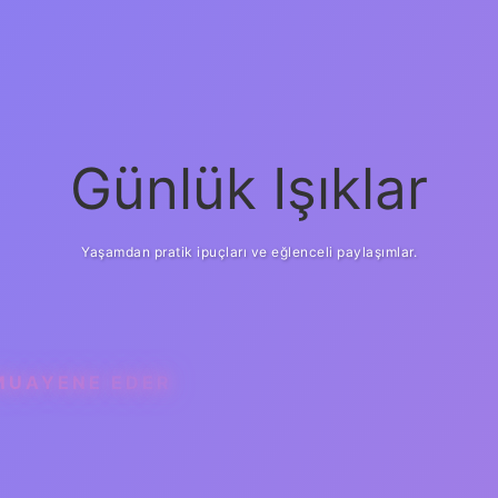
Günlük Işıklar
Yaşamdan pratik ipuçları ve eğlenceli paylaşımlar.
MUAYENE EDER