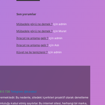
Son yorumlar
Mübadele göçü ne demek ?
için
admin
Mübadele göçü ne demek ?
için
Murat
İhracat ne anlama gelir ?
için
admin
İhracat ne anlama gelir ?
için
Aslı
Küvet ne ile temizlenir ?
için
admin
6 0 726
Telegram: @karabul
ermektedir. Bu nedenle, sitedeki içerikleri proaktif olarak denetleme
uğu kabul etmiş sayılırlar. Bu internet sitesi, herhangi bir marka,