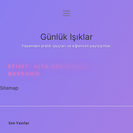
menüyü
Anasayfa
aç
Gizlilik Politikası
Günlük Işıklar
Yasal Uyarı
Yaşamdan pratik ipuçları ve eğlenceli paylaşımlar.
Hakkımızda
ETIKET:
ALFA KADIN NASIL
DAVRANIR
Sitemap
SIDEBAR
Son Yazılar