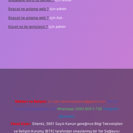
İhracat ne anlama gelir ?
için
admin
İhracat ne anlama gelir ?
için
Aslı
Küvet ne ile temizlenir ?
için
admin
asino
Reklam ve İletişim:
E-mail:
backlinkpaneli@gmail.com
Teams:
forumhizmeti@gmail.com
Whatsapp: 0262 606 0 726
Telegram:
@karabul
Yasal Uyarı:
Sitemiz, 5651 Sayılı Kanun gereğince Bilgi Teknolojileri
ve İletişim Kurumu (BTK) tarafından onaylanmış bir Yer Sağlayıcı