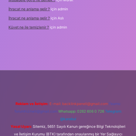
İhracat ne anlama gelir ?
için
admin
İhracat ne anlama gelir ?
için
Aslı
Küvet ne ile temizlenir ?
için
admin
er.xyz/
famecasino
Reklam ve İletişim:
E-mail:
backlinkpaneli@gmail.com
Teams:
forumhizmeti@gmail.com
Whatsapp: 0262 606 0 726
Telegram:
@karabul
Yasal Uyarı:
Sitemiz, 5651 Sayılı Kanun gereğince Bilgi Teknolojileri
ve İletişim Kurumu (BTK) tarafından onaylanmış bir Yer Sağlayıcı