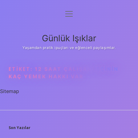
menüyü
Anasayfa
aç
Gizlilik Politikası
Günlük Işıklar
Yasal Uyarı
Yaşamdan pratik ipuçları ve eğlenceli paylaşımlar.
Hakkımızda
ETIKET:
12 SAAT ÇALIŞAN IŞÇININ
KAÇ YEMEK HAKKI VAR
Sitemap
SIDEBAR
Son Yazılar