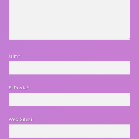
İsim*
E-Posta*
Web Sitesi