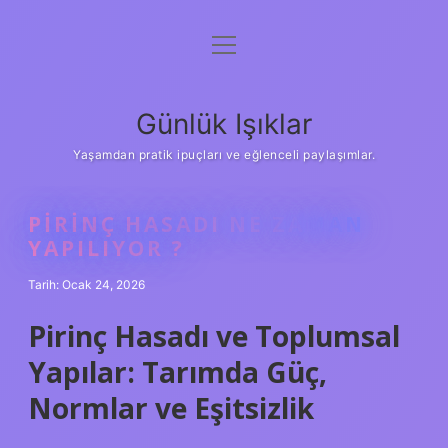
menüyü
Anasayfa
aç
Gizlilik Politikası
Günlük Işıklar
Yasal Uyarı
Yaşamdan pratik ipuçları ve eğlenceli paylaşımlar.
Hakkımızda
PIRINÇ HASADI NE ZAMAN
YAPILIYOR ?
Tarih: Ocak 24, 2026
Pirinç Hasadı ve Toplumsal
Yapılar: Tarımda Güç,
Normlar ve Eşitsizlik