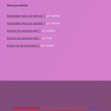
Son yorumlar
Mübadele göçü ne demek ?
için
admin
Mübadele göçü ne demek ?
için
Murat
İhracat ne anlama gelir ?
için
admin
İhracat ne anlama gelir ?
için
Aslı
Küvet ne ile temizlenir ?
için
admin
iteleri
ilbet giriş
www.betexper.xyz/
famecasino
Reklam ve İletişim:
E-mail:
backlinkpaneli@gmail.com
Teams: