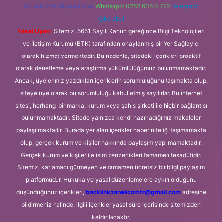
forumhizmeti@gmail.com
Whatsapp: 0262 606 0 726
Telegram:
@karabul
Yasal Uyarı:
Sitemiz, 5651 Sayılı Kanun gereğince Bilgi Teknolojileri
ve İletişim Kurumu (BTK) tarafından onaylanmış bir Yer Sağlayıcı
olarak hizmet vermektedir. Bu nedenle, sitedeki içerikleri proaktif
olarak denetleme veya araştırma yükümlülüğümüz bulunmamaktadır.
Ancak, üyelerimiz yazdıkları içeriklerin sorumluluğunu taşımakta olup,
siteye üye olarak bu sorumluluğu kabul etmiş sayılırlar. Bu internet
sitesi, herhangi bir marka, kurum veya şahıs şirketi ile hiçbir bağlantısı
bulunmamaktadır. Sitede yalnızca kendi hazırladığımız makaleler
paylaşılmaktadır. Burada yer alan içerikler haber niteliği taşımamakta
olup, gerçek kurum ve kişiler hakkında paylaşım yapılmamaktadır.
Gerçek kurum ve kişiler ile isim benzerlikleri tamamen tesadüfidir.
Sitemiz, kar amacı gütmeyen ve tamamen ücretsiz bir bilgi paylaşım
platformudur. Hukuka ve yasal düzenlemelere aykırı olduğunu
düşündüğünüz içerikleri,
backlinkpanelicomtr@gmail.com
adresine
bildirmeniz halinde, ilgili içerikler yasal süre içerisinde sitemizden
kaldırılacaktır.