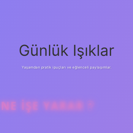
Günlük Işıklar
Yaşamdan pratik ipuçları ve eğlenceli paylaşımlar.
NE IŞE YARAR ?
ilbet giriş
güvenilir ba