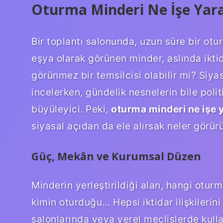
Oturma Minderi Ne İşe Yarar
Bir toplantı salonunda, uzun süre bir ot
eşya olarak görünen minder, aslında ikti
görünmez bir temsilcisi olabilir mi? Siyas
incelerken, gündelik nesnelerin bile poli
büyüleyici. Peki,
oturma minderi ne işe 
siyasal açıdan da ele alırsak neler görür
Güç, Mekân ve Kurumsal Düzen
Minderin yerleştirildiği alan, hangi otu
kimin oturduğu… Hepsi iktidar ilişkilerin
salonlarında veya yerel meclislerde kulla