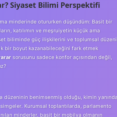
? Siyaset Bilimi Perspektifi
urma minderinde otururken düşündüm: Basit bir
darın, katılımın ve meşruiyetin küçük ama
et biliminde güç ilişkilerini ve toplumsal düzeni
tik bir boyut kazanabileceğini fark etmek
yarar
sorusunu sadece konfor açısından değil,
üz?
rma düzeninin benimsenmiş olduğu, kimin yanınd
i simgeler. Kurumsal toplantılarda, parlamento
nılan minderler, basit bir mobilya olmanın