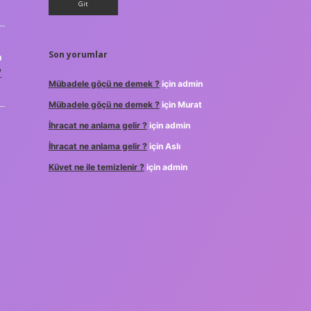
Son yorumlar
ı
?
Mübadele göçü ne demek ?
için
admin
Mübadele göçü ne demek ?
için
Murat
İhracat ne anlama gelir ?
için
admin
İhracat ne anlama gelir ?
için
Aslı
Küvet ne ile temizlenir ?
için
admin