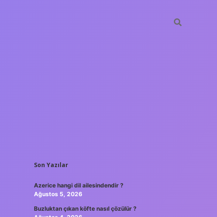
SIDEBAR
Son Yazılar
his siteleri
ilbet giriş
www.betexper.xyz/
famecasino
Azerice hangi dil ailesindendir ?
Ağustos 5, 2026
Buzluktan çıkan köfte nasıl çözülür ?