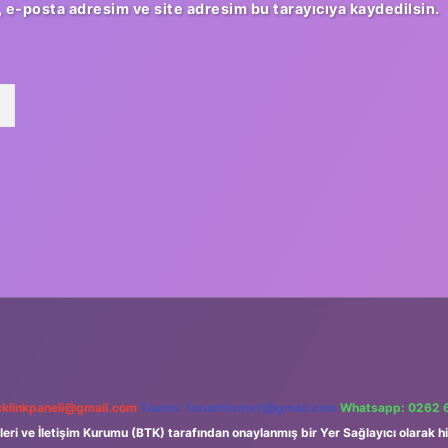
 e-posta adresim ve site adresim bu tarayıcıya kaydedilsin.
klinkpaneli@gmail.com
Teams:
forumhizmeti@gmail.com
Whatsapp: 0262 
leri ve İletişim Kurumu (BTK) tarafından onaylanmış bir Yer Sağlayıcı olarak hi