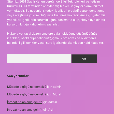
Sitemiz, 5651 Sayılı Kanun gereğince Bilgi Teknolojileri ve İletişim
Kurumu (BTK) tarafından onaylanmış bir Yer Sağlayıcı olarak hizmet
vermektedir. Bu nedenle, sitedeki içerikleri proaktif olarak denetleme
veya araştırma yükümlülüğümüz bulunmamaktadır. Ancak, üyelerimiz
yazdıkları içeriklerin sorumluluğunu taşımakta olup, siteye üye olarak
bu sorumluluğu kabul etmiş sayılırlar.
Hukuka ve yasal düzenlemelere aykırı olduğunu düşündüğünüz
içerikleri,
backlinkpanelicomtr@gmail.com
adresine bildirmeniz
halinde, ilgili içerikler yasal süre içerisinde sitemizden kaldırılacaktır.
Arama
Son yorumlar
Mübadele göçü ne demek ?
için
admin
Mübadele göçü ne demek ?
için
Murat
İhracat ne anlama gelir ?
için
admin
İhracat ne anlama gelir ?
için
Aslı