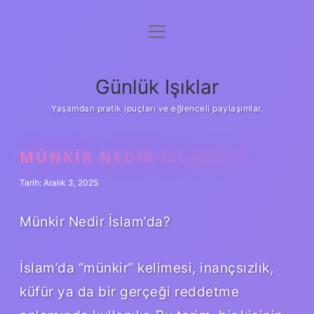
menüyü
Anasayfa
aç
Gizlilik Politikası
Günlük Işıklar
Yasal Uyarı
Yaşamdan pratik ipuçları ve eğlenceli paylaşımlar.
Hakkımızda
MÜNKIR NEDIR ISLAMDA ?
Tarih: Aralık 3, 2025
Münkir Nedir İslam’da?
İslam’da “münkir” kelimesi, inançsızlık,
küfür ya da bir gerçeği reddetme