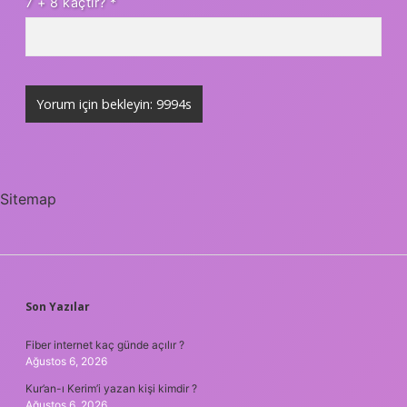
7 + 8 kaçtır?
*
Sitemap
SIDEBAR
Son Yazılar
Fiber internet kaç günde açılır ?
Ağustos 6, 2026
Kur’an-ı Kerim’i yazan kişi kimdir ?
Ağustos 6, 2026