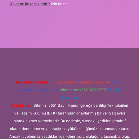
Küvet ne ile temizlenir ?
için
admin
r bahis siteleri
ilbet giriş
www.betexper.xyz/
famecasino
Reklam ve İletişim:
E-mail:
backlinkpaneli@gmail.com
Teams:
forumhizmeti@gmail.com
Whatsapp: 0262 606 0 726
Telegram:
@karabul
Yasal Uyarı:
Sitemiz, 5651 Sayılı Kanun gereğince Bilgi Teknolojileri
ve İletişim Kurumu (BTK) tarafından onaylanmış bir Yer Sağlayıcı
olarak hizmet vermektedir. Bu nedenle, sitedeki içerikleri proaktif
olarak denetleme veya araştırma yükümlülüğümüz bulunmamaktadır.
Ancak, üyelerimiz yazdıkları içeriklerin sorumluluğunu taşımakta olup,