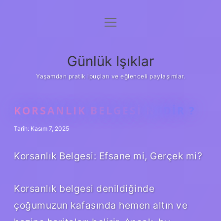
menüyü
Anasayfa
aç
Gizlilik Politikası
Günlük Işıklar
Yasal Uyarı
Yaşamdan pratik ipuçları ve eğlenceli paylaşımlar.
Hakkımızda
KORSANLIK BELGESI NEDIR ?
Tarih: Kasım 7, 2025
Korsanlık Belgesi: Efsane mi, Gerçek mi?
Korsanlık belgesi denildiğinde
çoğumuzun kafasında hemen altın ve