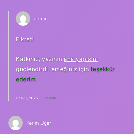
admin
Fikret!
Katkınız, yazının
ana yapısını
güçlendirdi, emeğiniz için
teşekkür
ederim
.
Ocak 1, 2026
Yanıtla
Kerim Uçar