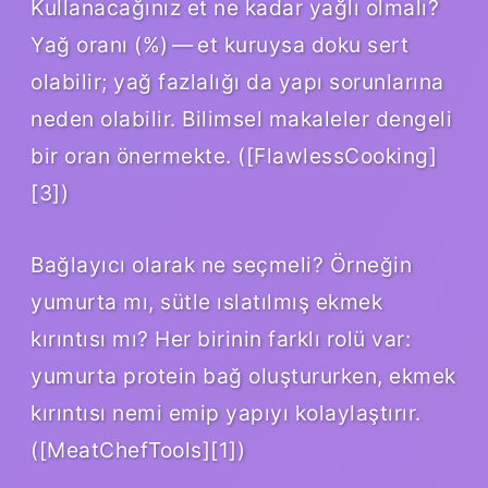
Kullanacağınız et ne kadar yağlı olmalı?
Yağ oranı (%) — et kuruysa doku sert
olabilir; yağ fazlalığı da yapı sorunlarına
neden olabilir. Bilimsel makaleler dengeli
bir oran önermekte. ([FlawlessCooking]
[3])
Bağlayıcı olarak ne seçmeli? Örneğin
yumurta mı, sütle ıslatılmış ekmek
kırıntısı mı? Her birinin farklı rolü var:
yumurta protein bağ oluştururken, ekmek
kırıntısı nemi emip yapıyı kolaylaştırır.
([MeatChefTools][1])