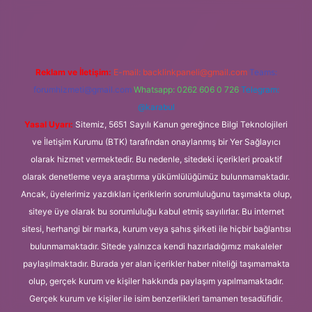
i
ilbet giriş
www.betexper.xyz/
famecasino
Reklam ve İletişim:
E-mail:
backlinkpaneli@gmail.com
Teams:
forumhizmeti@gmail.com
Whatsapp: 0262 606 0 726
Telegram:
@karabul
Yasal Uyarı:
Sitemiz, 5651 Sayılı Kanun gereğince Bilgi Teknolojileri
ve İletişim Kurumu (BTK) tarafından onaylanmış bir Yer Sağlayıcı
olarak hizmet vermektedir. Bu nedenle, sitedeki içerikleri proaktif
olarak denetleme veya araştırma yükümlülüğümüz bulunmamaktadır.
Ancak, üyelerimiz yazdıkları içeriklerin sorumluluğunu taşımakta olup,
siteye üye olarak bu sorumluluğu kabul etmiş sayılırlar. Bu internet
sitesi, herhangi bir marka, kurum veya şahıs şirketi ile hiçbir bağlantısı
bulunmamaktadır. Sitede yalnızca kendi hazırladığımız makaleler
paylaşılmaktadır. Burada yer alan içerikler haber niteliği taşımamakta
olup, gerçek kurum ve kişiler hakkında paylaşım yapılmamaktadır.
Gerçek kurum ve kişiler ile isim benzerlikleri tamamen tesadüfidir.