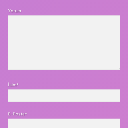
Yorum
İsim*
E-Posta*