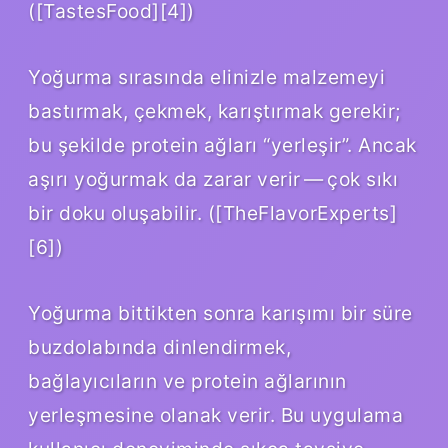
([TastesFood][4])
Yoğurma sırasında elinizle malzemeyi
bastırmak, çekmek, karıştırmak gerekir;
bu şekilde protein ağları “yerleşir”. Ancak
aşırı yoğurmak da zarar verir — çok sıkı
bir doku oluşabilir. ([TheFlavorExperts]
[6])
Yoğurma bittikten sonra karışımı bir süre
buzdolabında dinlendirmek,
bağlayıcıların ve protein ağlarının
yerleşmesine olanak verir. Bu uygulama