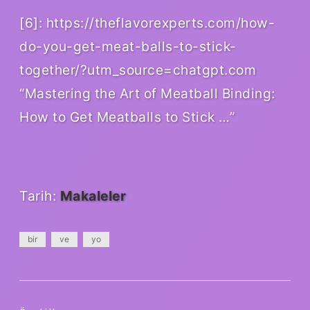
[6]: https://theflavorexperts.com/how-
do-you-get-meat-balls-to-stick-
together/?utm_source=chatgpt.com
“Mastering the Art of Meatball Binding:
How to Get Meatballs to Stick …”
Tarih:
Makaleler
bir
ve
yo