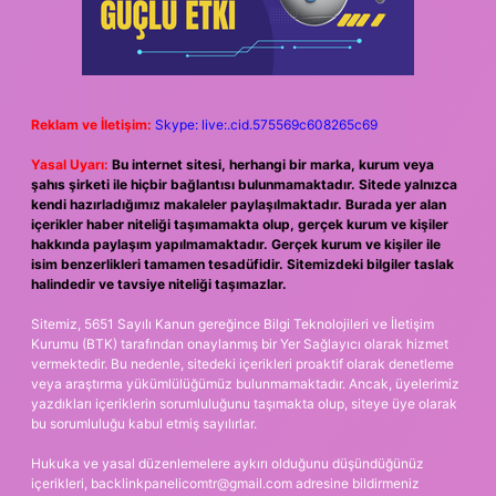
Reklam ve İletişim:
Skype: live:.cid.575569c608265c69
Yasal Uyarı:
Bu internet sitesi, herhangi bir marka, kurum veya
şahıs şirketi ile hiçbir bağlantısı bulunmamaktadır. Sitede yalnızca
kendi hazırladığımız makaleler paylaşılmaktadır. Burada yer alan
içerikler haber niteliği taşımamakta olup, gerçek kurum ve kişiler
hakkında paylaşım yapılmamaktadır. Gerçek kurum ve kişiler ile
isim benzerlikleri tamamen tesadüfidir. Sitemizdeki bilgiler taslak
halindedir ve tavsiye niteliği taşımazlar.
Sitemiz, 5651 Sayılı Kanun gereğince Bilgi Teknolojileri ve İletişim
Kurumu (BTK) tarafından onaylanmış bir Yer Sağlayıcı olarak hizmet
vermektedir. Bu nedenle, sitedeki içerikleri proaktif olarak denetleme
veya araştırma yükümlülüğümüz bulunmamaktadır. Ancak, üyelerimiz
yazdıkları içeriklerin sorumluluğunu taşımakta olup, siteye üye olarak
bu sorumluluğu kabul etmiş sayılırlar.
Hukuka ve yasal düzenlemelere aykırı olduğunu düşündüğünüz
içerikleri,
backlinkpanelicomtr@gmail.com
adresine bildirmeniz