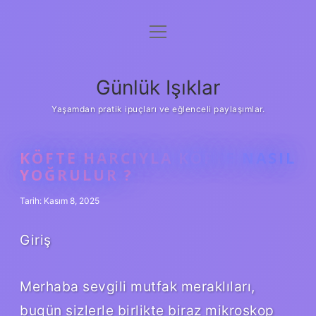
menüyü
Anasayfa
aç
Gizlilik Politikası
Günlük Işıklar
Yasal Uyarı
Yaşamdan pratik ipuçları ve eğlenceli paylaşımlar.
Hakkımızda
KÖFTE HARCIYLA KÖFTE NASIL
YOĞRULUR ?
Tarih: Kasım 8, 2025
Giriş
Merhaba sevgili mutfak meraklıları,
bugün sizlerle birlikte biraz mikroskop