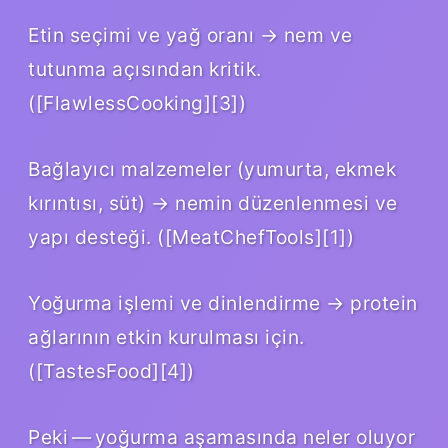
Etin seçimi ve yağ oranı → nem ve
tutunma açısından kritik.
([FlawlessCooking][3])
Bağlayıcı malzemeler (yumurta, ekmek
kırıntısı, süt) → nemin düzenlenmesi ve
yapı desteği. ([MeatChefTools][1])
Yoğurma işlemi ve dinlendirme → protein
ağlarının etkin kurulması için.
([TastesFood][4])
Peki — yoğurma aşamasında neler oluyor