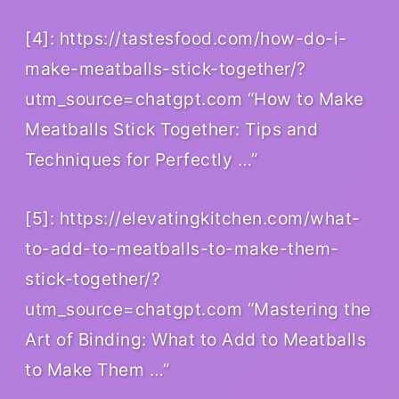
[4]: https://tastesfood.com/how-do-i-
make-meatballs-stick-together/?
utm_source=chatgpt.com “How to Make
Meatballs Stick Together: Tips and
Techniques for Perfectly …”
[5]: https://elevatingkitchen.com/what-
to-add-to-meatballs-to-make-them-
stick-together/?
utm_source=chatgpt.com “Mastering the
Art of Binding: What to Add to Meatballs
to Make Them …”