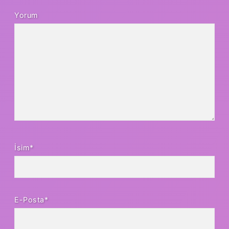
Yorum
İsim*
E-Posta*