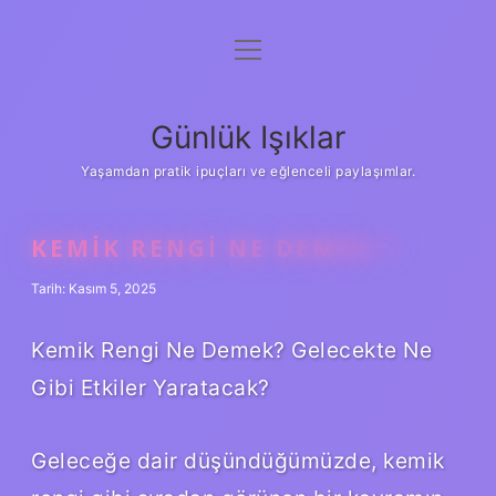
menüyü
Anasayfa
aç
Gizlilik Politikası
Günlük Işıklar
Yasal Uyarı
Yaşamdan pratik ipuçları ve eğlenceli paylaşımlar.
Hakkımızda
KEMIK RENGI NE DEMEK ?
Tarih: Kasım 5, 2025
Kemik Rengi Ne Demek? Gelecekte Ne
Gibi Etkiler Yaratacak?
Geleceğe dair düşündüğümüzde, kemik