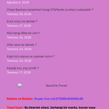
Ağustos 4, 2026
Ziraat Bankası müşterileri hangi ATM’lerde ücretsiz kullanabilir ?
Temmuz 29, 2026
Kızık köyü ne demek ?
Temmuz 27, 2026
Mia hangi dilde bir isim ?
Temmuz 25, 2026
After sexs ne demek ?
Temmuz 24, 2026
Kalp hızlı atarsa ne yapmak lazım ?
Temmuz 23, 2026
Kaşağı kaç yaş içindir ?
Temmuz 17, 2026
Reklam ve İletişim:
Skype: live:.cid.575569c608265c69
Yasal Uyarı:
Bu internet sitesi, herhangi bir marka, kurum veya