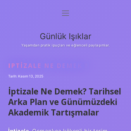
menüyü
Anasayfa
aç
Gizlilik Politikası
Günlük Işıklar
Yasal Uyarı
Yaşamdan pratik ipuçları ve eğlenceli paylaşımlar.
Hakkımızda
IPTIZALE NE DEMEK ?
Tarih: Kasım 13, 2025
İptizale Ne Demek? Tarihsel
Arka Plan ve Günümüzdeki
Akademik Tartışmalar
İptizale
, Osmanlıca kökenli bir terim