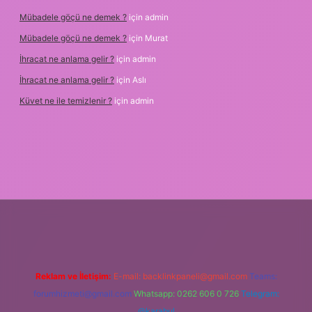
Mübadele göçü ne demek ?
için
admin
Mübadele göçü ne demek ?
için
Murat
İhracat ne anlama gelir ?
için
admin
İhracat ne anlama gelir ?
için
Aslı
Küvet ne ile temizlenir ?
için
admin
ilbet giriş
www.betexper.xyz/
famecasino
Reklam ve İletişim:
E-mail:
backlinkpaneli@gmail.com
Teams:
forumhizmeti@gmail.com
Whatsapp: 0262 606 0 726
Telegram:
@karabul