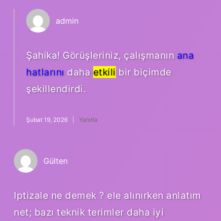
admin
Şahika! Görüşleriniz, çalışmanın
ana
hatlarını
daha
etkili
bir biçimde
şekillendirdi.
Şubat 19, 2026
Yanıtla
Gülten
Iptizale ne demek ? ele alınırken anlatım
net; bazı teknik terimler daha iyi