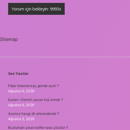
Sitemap
SIDEBAR
Son Yazılar
Fiber internet kaç günde açılır ?
Ağustos 6, 2026
Kur’an-ı Kerim’i yazan kişi kimdir ?
Ağustos 6, 2026
Azerice hangi dil ailesindendir ?
Ağustos 5, 2026
Buzluktan çıkan köfte nasıl çözülür ?