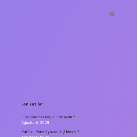
SIDEBAR
Son Yazılar
ilir bahis siteleri
ilbet giriş
www.betexper.xyz/
famecasino
Fiber internet kaç günde açılır ?
Ağustos 6, 2026
Kur’an-ı Kerim’i yazan kişi kimdir ?