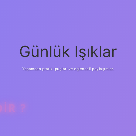
Günlük Işıklar
Yaşamdan pratik ipuçları ve eğlenceli paylaşımlar.
IR ?
ilbet giriş
güven