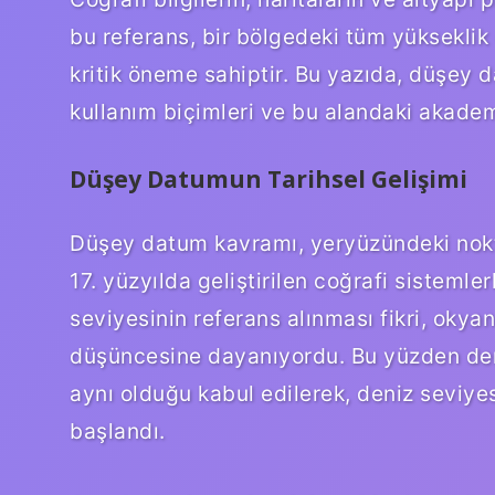
bu referans, bir bölgedeki tüm yükseklik ö
kritik öneme sahiptir. Bu yazıda, düşey 
kullanım biçimleri ve bu alandaki akadem
Düşey Datumun Tarihsel Gelişimi
Düşey datum kavramı, yeryüzündeki nokta
17. yüzyılda geliştirilen coğrafi sisteml
seviyesinin referans alınması fikri, okya
düşüncesine dayanıyordu. Bu yüzden den
aynı olduğu kabul edilerek, deniz seviy
başlandı.