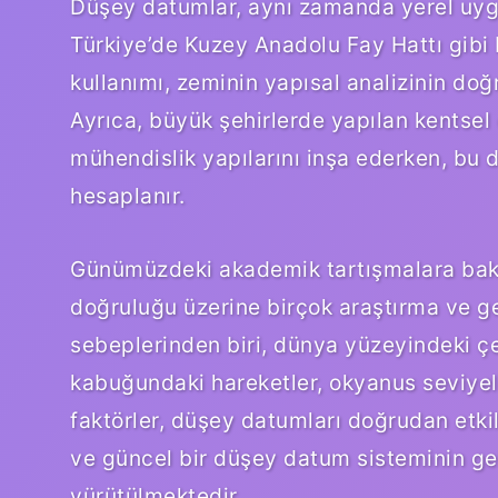
Düşey datumlar, aynı zamanda yerel uygu
Türkiye’de Kuzey Anadolu Fay Hattı gibi
kullanımı, zeminin yapısal analizinin doğr
Ayrıca, büyük şehirlerde yapılan kentsel
mühendislik yapılarını inşa ederken, bu d
hesaplanır.
Günümüzdeki akademik tartışmalara bakıl
doğruluğu üzerine birçok araştırma ve g
sebeplerinden biri, dünya yüzeyindeki çeş
kabuğundaki hareketler, okyanus seviyeler
faktörler, düşey datumları doğrudan etk
ve güncel bir düşey datum sisteminin gel
yürütülmektedir.