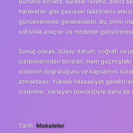
Bununla birlikte, küresel ısınma, deniz 
hareketler gibi çevresel faktörlerin etkis
güncellenmesi gerekecektir. Bu, bilim i
sofistike araçlar ve modeller geliştirmesi
Sonuç olarak, düşey datum, coğrafi ve je
sistemlerinden birisidir. Hem geçmiştek
sistemin doğruluğunu ve kapsamını sürekl
atmaktadır. Yüksek hassasiyet gerektiren
sistemler, ilerleyen teknolojiyle daha da
Tarih:
Makaleler