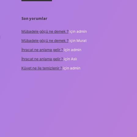
Son yorumlar
Mübadele göçü ne demek ?
için
admin
n
Mübadele göçü ne demek ?
için
Murat
İhracat ne anlama gelir ?
için
admin
İhracat ne anlama gelir ?
için
Aslı
Küvet ne ile temizlenir ?
için
admin