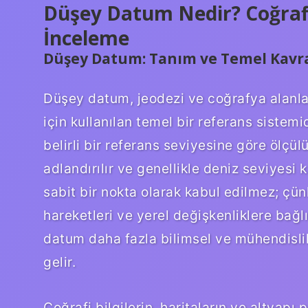
Düşey Datum Nedir? Coğrafi
İnceleme
Düşey Datum: Tanım ve Temel Kavr
Düşey datum, jeodezi ve coğrafya alanlar
için kullanılan temel bir referans sistemi
belirli bir referans seviyesine göre ölçü
adlandırılır ve genellikle deniz seviyesi 
sabit bir nokta olarak kabul edilmez; çü
hareketleri ve yerel değişkenliklere bağ
datum daha fazla bilimsel ve mühendisli
gelir.
Coğrafi bilgilerin, haritaların ve altyapı