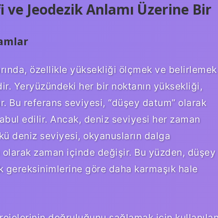
 ve Jeodezik Anlamı Üzerine Bir
amlar
ında, özellikle yüksekliği ölçmek ve belirlemek
dir. Yeryüzündeki her bir noktanın yüksekliği,
lür. Bu referans seviyesi, “düşey datum” olarak
kabul edilir. Ancak, deniz seviyesi her zaman
nkü deniz seviyesi, okyanusların dalga
lı olarak zaman içinde değişir. Bu yüzden, düşey
k gereksinimlerine göre daha karmaşık hale
 projelerinin doğruluğunu sağlamak için kullanıla