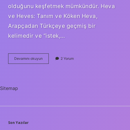
olduğunu keşfetmek mümkündür. Heva
ve Heves: Tanım ve Köken Heva,
Arapçadan Türkçeye geçmiş bir
kelimedir ve “istek,…
Heva
Devamını okuyun
2 Yorum
i
heves
ne
demek
?
Sitemap
SIDEBAR
Son Yazılar