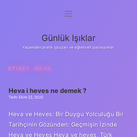
menüyü
Anasayfa
aç
Gizlilik Politikası
Günlük Işıklar
Yasal Uyarı
Yaşamdan pratik ipuçları ve eğlenceli paylaşımlar.
Hakkımızda
ETIKET:
HEVA
Heva i heves ne demek ?
Tarih: Ekim 22, 2025
Heva ve Heves: Bir Duygu Yolculuğu Bir
Tarihçinin Gözünden: Geçmişin İzinde
Heva ve Heves Heva ve heves, Türk