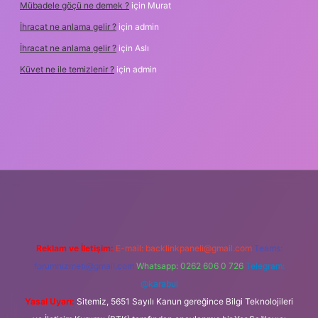
Mübadele göçü ne demek ?
için
Murat
İhracat ne anlama gelir ?
için
admin
İhracat ne anlama gelir ?
için
Aslı
Küvet ne ile temizlenir ?
için
admin
xper.xyz/
famecasino
Reklam ve İletişim:
E-mail:
backlinkpaneli@gmail.com
Teams:
forumhizmeti@gmail.com
Whatsapp: 0262 606 0 726
Telegram:
@karabul
Yasal Uyarı:
Sitemiz, 5651 Sayılı Kanun gereğince Bilgi Teknolojileri